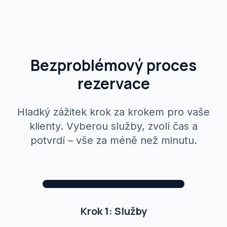
Bezproblémový proces
rezervace
Hladký zážitek krok za krokem pro vaše
klienty. Vyberou služby, zvolí čas a
potvrdí – vše za méně než minutu.
Leo (Tattoo)
Selected
:
2
Next
$150
Krok 1: Služby
1
2
3
Services
Date & Time
Confirmation