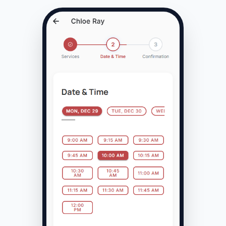
Services
Custom Tattoo Consultation
-
+
1
30 min
• Free
Small Tattoo (1-2 hours)
-
+
1
120 min
• $150
Medium Tattoo Session
-
+
0
240 min
• $350
Flash Tattoo Session
-
+
0
60 min
• $100
Tattoo Touch-up
-
+
0
45 min
• $50