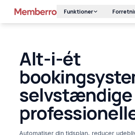
Funktioner
Forretn
Alt-i-ét
bookingsystem
selvstændige
professionell
Automatiser din tidsplan, reducer udebli