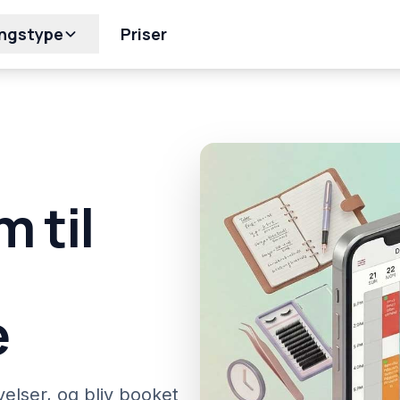
ingstype
Priser
 til
e
velser, og bliv booket