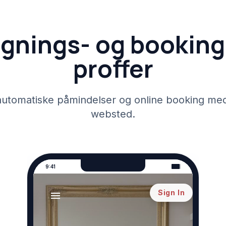
gnings- og booking
proffer
utomatiske påmindelser og online booking med 
websted.
9:41