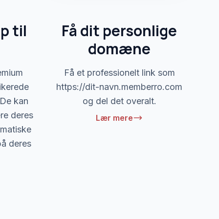
 til
Få dit personlige
domæne
remium
Få et professionelt link som
ikerede
https://dit-navn.memberro.com
 De kan
og del det overalt.
re deres
Lær mere
omatiske
på deres