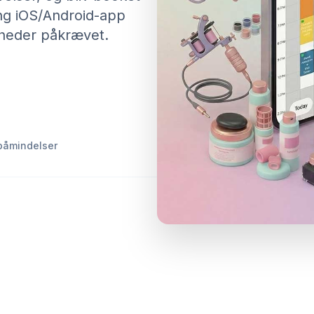
ng iOS/Android-app
gheder påkrævet.
påmindelser