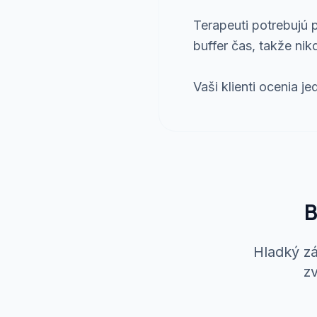
Terapeuti potrebujú
buffer čas, takže nik
Vaši klienti ocenia 
B
Hladký zá
z