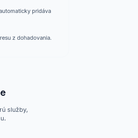
automaticky pridáva
tresu z dohadovania.
ie
rú služby,
u.