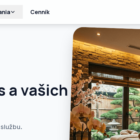
ania
Cenník
s a vašich
 službu.