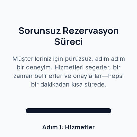
Sorunsuz Rezervasyon
Süreci
Müşterileriniz için pürüzsüz, adım adım
bir deneyim. Hizmetleri seçerler, bir
zaman belirlerler ve onaylarlar—hepsi
bir dakikadan kısa sürede.
Lash Tech Sophia
Selected
:
2
Next
$185
Adım 1: Hizmetler
1
2
3
Services
Date & Time
Confirmation