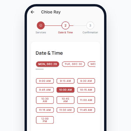
Services
Classic Lash Full Set
-
+
1
120 min
• $120
Lash Fill (2 Weeks)
-
+
1
60 min
• $65
Volume Lash Full Set
-
+
0
150 min
• $160
Lash Lift & Tint
-
+
0
60 min
• $80
Brow Lamination
-
+
0
45 min
• $70