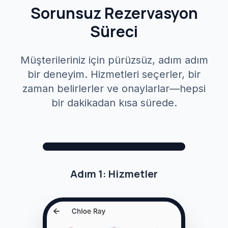
Sorunsuz Rezervasyon
Süreci
Müşterileriniz için pürüzsüz, adım adım
bir deneyim. Hizmetleri seçerler, bir
zaman belirlerler ve onaylarlar—hepsi
bir dakikadan kısa sürede.
Trainer David
Selected
:
2
Next
$155
Adım 1: Hizmetler
1
2
3
Services
Date & Time
Confirmation
Services
1-on-1 Fitness Assessment
-
+
1