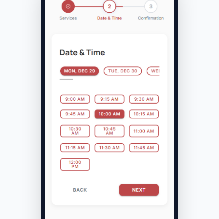
60 min
• $70
Personal Training Session
-
+
1
60 min
• $85
Partner Training Session
-
+
0
60 min
• $120
Custom Nutrition Plan
-
+
0
45 min
• $50
Online Coaching Call
-
+
0
30 min
• $40