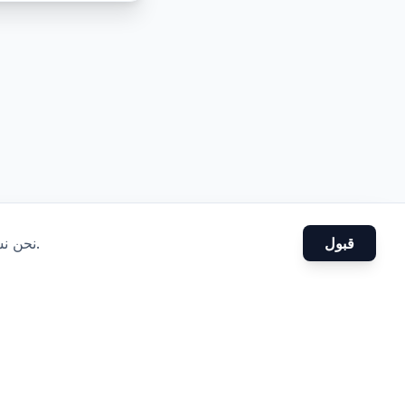
قبول
.
نحن نس