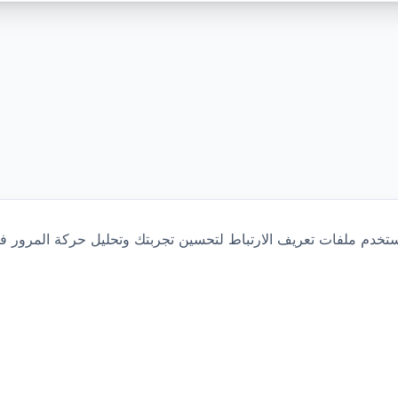
تخدم ملفات تعريف الارتباط لتحسين تجربتك وتحليل حركة المرور في
Memberro
تطبيق الجدولة والحجز للمحترفين
شروط الاستخدام
سياسة الخصوصية