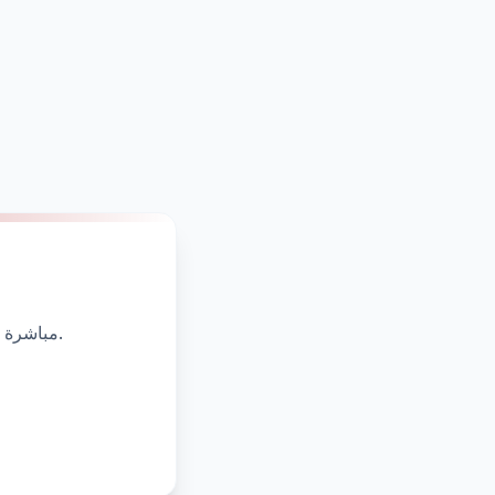
يمكنك الوصول إلى القوة الكاملة لـ Memberro مباشرة من متصفحك. لا يلزم التثبيت.